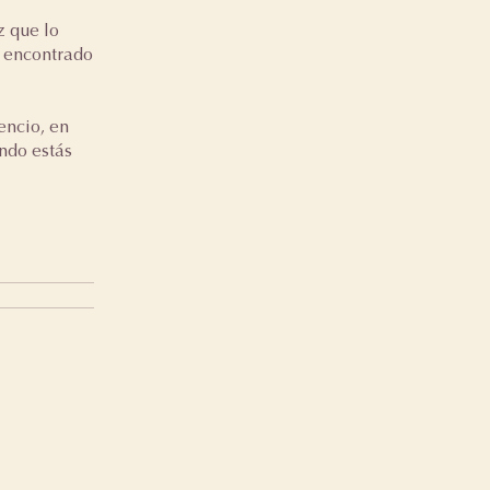
z que lo
s encontrado
encio, en
ando estás