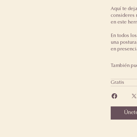
Aquí te dej
consideres 
en este her
En todos los
una postura
en presenci
También pue
Gratis
Únet